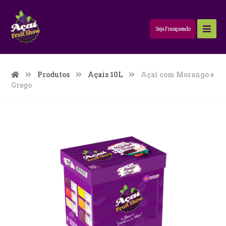
Seja Franqueado
Produtos
Açaís 10L
Açaí com Morango e
Grego