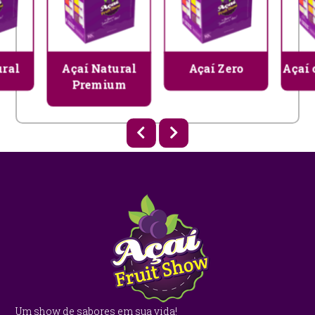
ural
Açaí Natural
Açaí Zero
Açaí
Premium
Um show de sabores em sua vida!